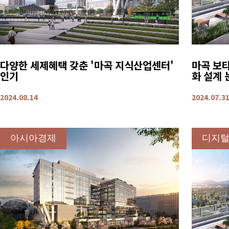
다양한 세제혜택 갖춘 '마곡 지식산업센터'
마곡 보타
인기
화 설계 
2024.08.14
2024.07.3
아시아경제
디지