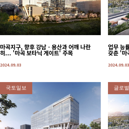
마곡지구, 향후 강남ㆍ용산과 어깨 나란
업무 능률
히... '마곡 보타닉 게이트' 주목
갖춘 '마
2024.09.03
2024.09.0
국토일보
글로벌